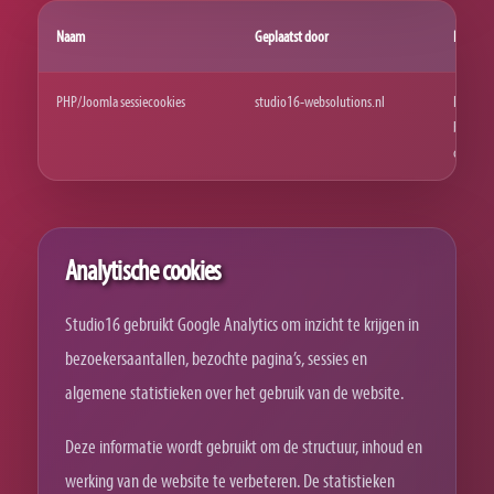
Naam
Geplaatst door
Doel
PHP/Joomla sessiecookies
studio16-websolutions.nl
Function
beveilig
correcte
Analytische cookies
Studio16 gebruikt Google Analytics om inzicht te krijgen in
bezoekersaantallen, bezochte pagina’s, sessies en
algemene statistieken over het gebruik van de website.
Deze informatie wordt gebruikt om de structuur, inhoud en
werking van de website te verbeteren. De statistieken