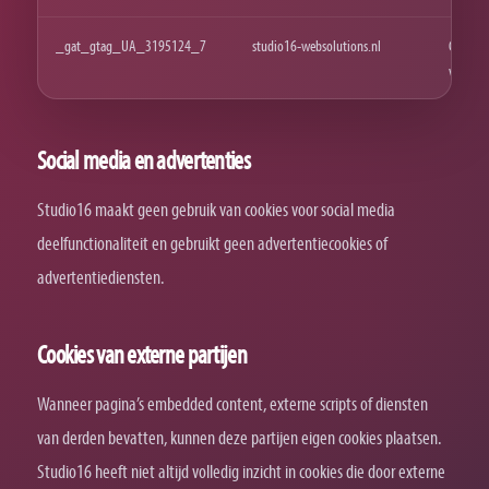
_gat_gtag_UA_3195124_7
studio16-websolutions.nl
Cookie 
verzoek
Social media en advertenties
Studio16 maakt geen gebruik van cookies voor social media
deelfunctionaliteit en gebruikt geen advertentiecookies of
advertentiediensten.
Cookies van externe partijen
Wanneer pagina’s embedded content, externe scripts of diensten
van derden bevatten, kunnen deze partijen eigen cookies plaatsen.
Studio16 heeft niet altijd volledig inzicht in cookies die door externe