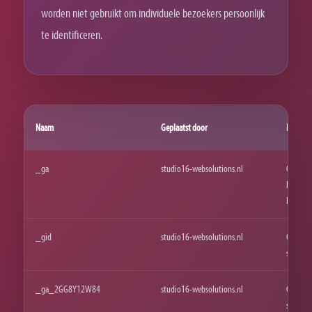
worden niet gebruikt om individuele bezoekers persoonlijk
te identificeren.
Naam
Geplaatst door
Doel
_ga
studio16-websolutions.nl
Google 
het ond
bezoeke
_gid
studio16-websolutions.nl
Google 
statisti
_ga_2GG8Y12W84
studio16-websolutions.nl
Google 
sessie- 